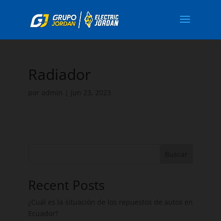
Radiador
por
admin
|
Jun 23, 2023
Buscar
Recent Posts
¿Cuál es la situación de los repuestos de autos en
Ecuador?