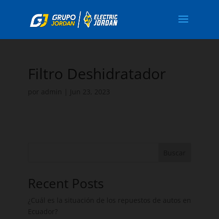
Filtro Deshidratador
por
admin
|
Jun 23, 2023
Buscar
Recent Posts
¿Cuál es la situación de los repuestos de autos en
Ecuador?