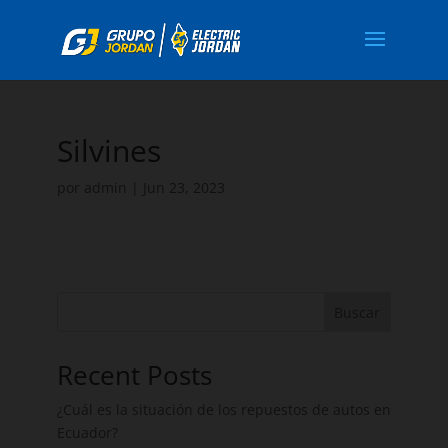
Silvines
por
admin
|
Jun 23, 2023
Buscar
Recent Posts
¿Cuál es la situación de los repuestos de autos en
Ecuador?