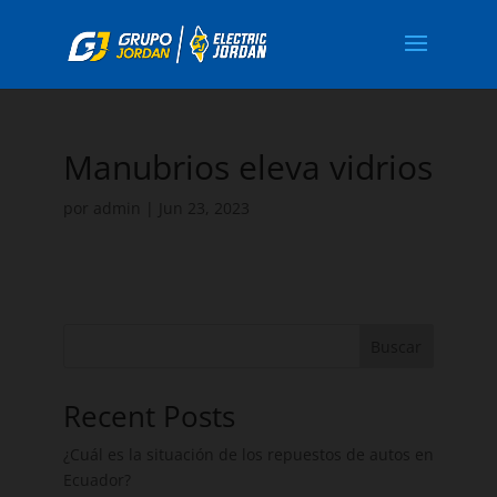
Manubrios eleva vidrios
por
admin
|
Jun 23, 2023
Buscar
Recent Posts
¿Cuál es la situación de los repuestos de autos en
Ecuador?